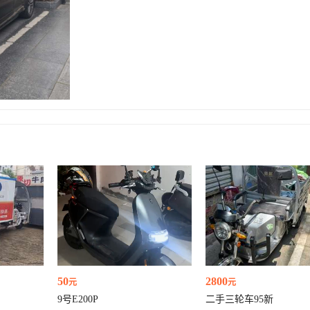
50
2800
元
元
9号E200P
二手三轮车95新