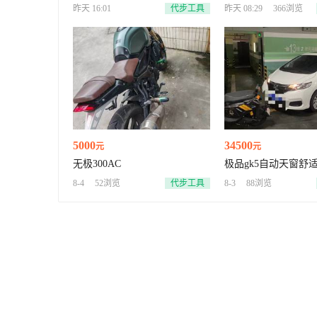
昨天 16:01
代步工具
昨天 08:29
366浏览
5000
34500
元
元
无极300AC
极品gk5自动天窗舒
8-4
52浏览
代步工具
8-3
88浏览