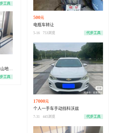
步工具
500
元
电瓶车转让
5-16
753浏览
代步工具
码山地自
步工具
17000
元
个人一手车手动挡科沃兹
7-31
445浏览
代步工具