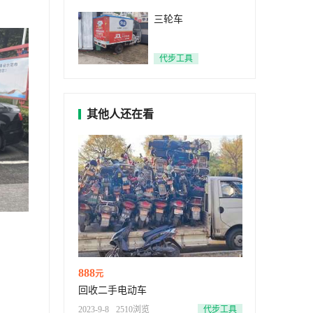
三轮车
代步工具
其他人还在看
888
元
回收二手电动车
2023-9-8
2510浏览
代步工具