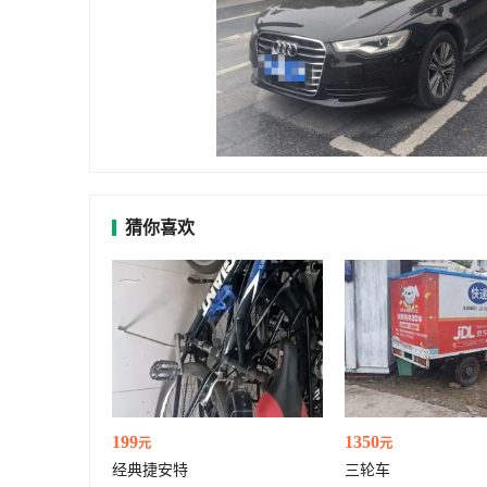
猜你喜欢
199
1350
元
元
经典捷安特
三轮车