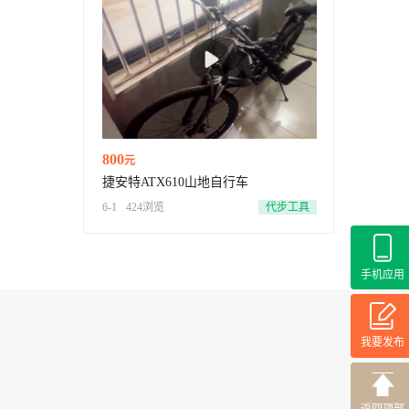
800
元
捷安特ATX610山地自行车
6-1
424浏览
代步工具
手机应用
我要发布