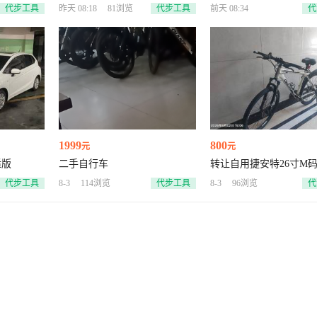
代步工具
昨天 08:18
81浏览
代步工具
前天 08:34
代
1999
800
元
元
适版
二手自行车
转让自用捷安特26寸M
行车，8成新
代步工具
8-3
114浏览
代步工具
8-3
96浏览
代