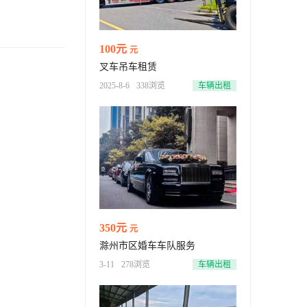
100元
元
叉车吊车租赁
2025-8-6
338浏览
车辆出租
350元
元
滁州市区婚车车队服务
3-11
278浏览
车辆出租