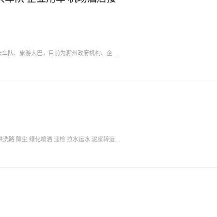
庆车队、旅游大巴，目前为滁州政府机构、企事
、科研单位、酒店宾馆、机场高铁站等提供用车
迪，大众，别克，丰田，本田，日产，轿车、商
巴多种车型。热线：0550-2129999，
供洗路 降尘 绿化喷洒 迎检 拉水运水 泥浆转运等
全部配备电子水炮，一人车即可施工为老板省去