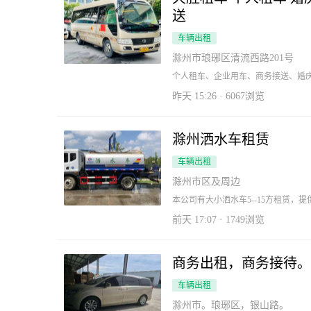
送
车辆出租
滁州市琅琊区清流西路201号
个人租车、企业用车、商务接送、婚
业单位、中央驻滁州企业、大学院校
服务。现公司车辆有奔驰，宝马，奥
昨天 15:26 · 6067浏览
务车、各类越野车、丰田考斯特、中巴、大
18505502888 网址www.cztsqc.com
滁州洒水车租赁
车辆出租
滁州市区及周边
本公司有大小洒水车5--15方租赁，提
业务，车辆性能优越价格公道，车辆
不必要的人工支出，欢迎来电咨询
前天 17:07 · 1749浏览
商务出租，商务接待。
车辆出租
滁州市。琅琊区，银山路。