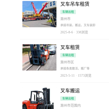
叉车吊车租赁
车辆出租
滁州市
承接吊装，搬运，叉车装卸
2025-8-6 · 338浏览
叉车租赁
车辆出租
滁州市区
承接各类散活，搬厂等
2023-5-11 · 1573浏览
叉车搬运
车辆出租
滁州市范围内