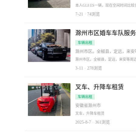
本人GL8 ES一辆，现在空闲时间
商务，旅游。
7-21 · 74浏览
滁州市区婚车车队服务
车辆出租
滁州市区。全椒县，定远，来安
滁州市区。全椒县，定远，来安等周
提供豪车婚车接亲服务。
3-11 · 278浏览
叉车、升降车租赁
车辆出租
安徽省滁州市
叉车，升降车租赁
2025-8-7 · 361浏览