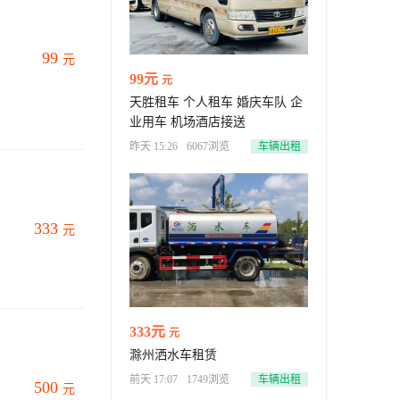
99
元
99元
元
天胜租车 个人租车 婚庆车队 企
业用车 机场酒店接送
昨天 15:26
6067浏览
车辆出租
333
元
333元
元
滁州洒水车租赁
前天 17:07
1749浏览
车辆出租
500
元