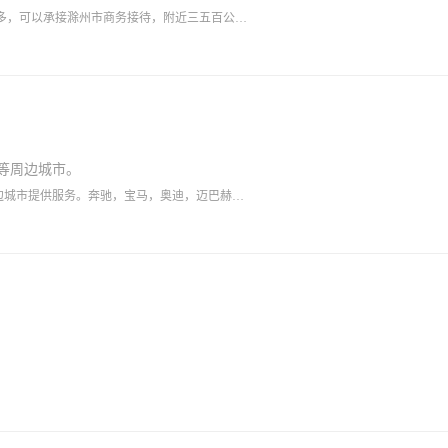
比较多，可以承接滁州市商务接待，附近三五百公里
等周边城市。
边城市提供服务。奔驰，宝马，奥迪，迈巴赫等