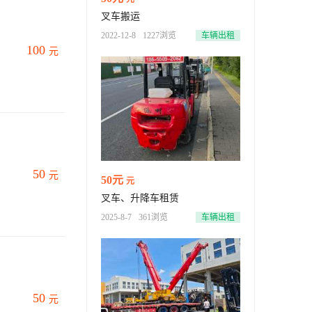
叉车搬运
2022-12-8
1227浏览
车辆出租
100
元
50
元
50元
元
叉车、升降车租赁
2025-8-7
361浏览
车辆出租
50
元